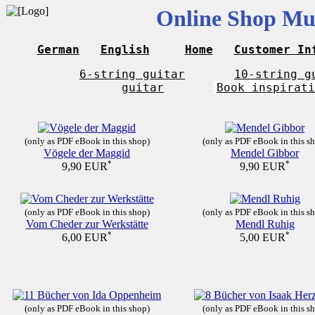
Online Shop Mus
German
English
Home
Customer In
6-string guitar
10-string g
guitar
Book inspirati
(only as PDF eBook in this shop)
(only as PDF eBook in this s
Vögele der Maggid
Mendel Gibbor
*
*
9,90 EUR
9,90 EUR
(only as PDF eBook in this shop)
(only as PDF eBook in this s
Vom Cheder zur Werkstätte
Mendl Ruhig
*
*
6,00 EUR
5,00 EUR
(only as PDF eBook in this shop)
(only as PDF eBook in this s