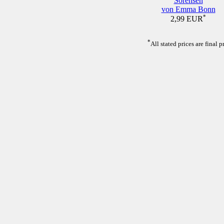
Sörensen
von Emma Bonn
*
2,99 EUR
*
All stated prices are final