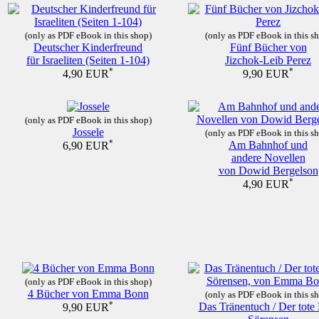
(only as PDF eBook in this shop)
(only as PDF eBook in this s
Deutscher Kinderfreund
Fünf Bücher von
für Israeliten (Seiten 1-104)
Jizchok-Leib Perez
*
*
4,90 EUR
9,90 EUR
(only as PDF eBook in this shop)
Jossele
(only as PDF eBook in this s
*
Am Bahnhof und
6,90 EUR
andere Novellen
von Dowid Bergelson
*
4,90 EUR
(only as PDF eBook in this shop)
4 Bücher von Emma Bonn
(only as PDF eBook in this s
*
Das Tränentuch / Der tote
9,90 EUR