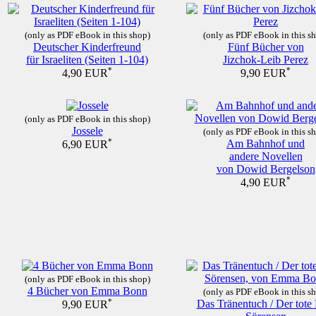
(only as PDF eBook in this shop)
(only as PDF eBook in this s
Deutscher Kinderfreund
Fünf Bücher von
für Israeliten (Seiten 1-104)
Jizchok-Leib Perez
*
*
4,90 EUR
9,90 EUR
(only as PDF eBook in this shop)
Jossele
(only as PDF eBook in this s
*
Am Bahnhof und
6,90 EUR
andere Novellen
von Dowid Bergelson
*
4,90 EUR
(only as PDF eBook in this shop)
4 Bücher von Emma Bonn
(only as PDF eBook in this s
*
Das Tränentuch / Der tote
9,90 EUR