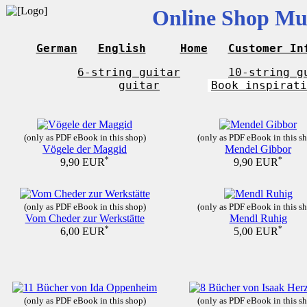
Online Shop Mus
German
English
Home
Customer In
6-string guitar
10-string g
guitar
Book inspirati
(only as PDF eBook in this shop)
(only as PDF eBook in this s
Vögele der Maggid
Mendel Gibbor
*
*
9,90 EUR
9,90 EUR
(only as PDF eBook in this shop)
(only as PDF eBook in this s
Vom Cheder zur Werkstätte
Mendl Ruhig
*
*
6,00 EUR
5,00 EUR
(only as PDF eBook in this shop)
(only as PDF eBook in this s