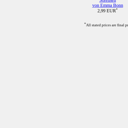
Sörensen
von Emma Bonn
*
2,99 EUR
*
All stated prices are final