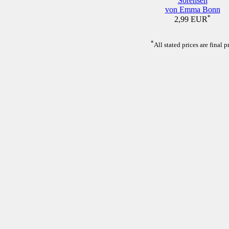
Sörensen
von Emma Bonn
*
2,99 EUR
*
All stated prices are final