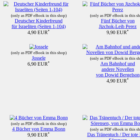
(only as PDF eBook in this shop)
(only as PDF eBook in this s
Deutscher Kinderfreund
Fünf Bücher von
für Israeliten (Seiten 1-104)
Jizchok-Leib Perez
*
*
4,90 EUR
9,90 EUR
(only as PDF eBook in this shop)
Jossele
(only as PDF eBook in this s
*
Am Bahnhof und
6,90 EUR
andere Novellen
von Dowid Bergelson
*
4,90 EUR
(only as PDF eBook in this shop)
4 Bücher von Emma Bonn
(only as PDF eBook in this s
*
Das Tränentuch / Der tote
9,90 EUR