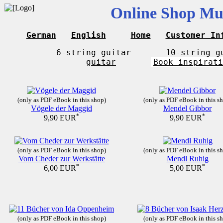
Online Shop Mus
German
English
Home
Customer In
6-string guitar
10-string g
guitar
Book inspirati
(only as PDF eBook in this shop)
(only as PDF eBook in this s
Vögele der Maggid
Mendel Gibbor
*
*
9,90 EUR
9,90 EUR
(only as PDF eBook in this shop)
(only as PDF eBook in this s
Vom Cheder zur Werkstätte
Mendl Ruhig
*
*
6,00 EUR
5,00 EUR
(only as PDF eBook in this shop)
(only as PDF eBook in this s