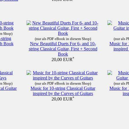
em Shop)
-string
(nur als PDF eBook in diesem Shop)
(nur als 
nth Book
New Beautiful Duets For 6- and 10-
Music for 
string Classical Guitar, First + Second
inspire
Book
*
20,00 EUR
em Shop)
(nur als PDF eBook in diesem Shop)
(nur als 
cal Guitar
Music for 10-string Classical Guitar
Music for 
inspired by the Curves of Guitars
ins
*
20,00 EUR