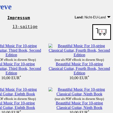
reve
Impressum
Land:
Nicht-EU-Land
Deutschland
EU-Land außer Deutsc
13-saitige
Nicht-EU-Land
PDF eBook in diesem Shop)
(nur als PDF eBook in diesem Shop)
ul Music For 10-string
Beautiful Music For 10-string
uitar, Third Book, Second
Classical Guitar, Fourth Book, Second
Edition
Edition
*
*
10,00 EUR
10,00 EUR
PDF eBook in diesem Shop)
(nur als PDF eBook in diesem Shop)
ul Music For 10-string
Beautiful Music For 10-string
al Guitar, Eighth Book
Classical Guitar, Ninth Book
*
*
10,00 EUR
10,00 EUR