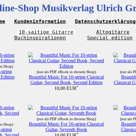
ine-Shop Musikverlag Ulrich G
me
Kundeninformation
Datenschutzerklärung
10-saitige Gitarre
Altogitarre
Buchinspirationen
Special edition
em Shop)
-string
(nur als PDF eBook in diesem Shop)
(nur als 
 Edition
Beautiful Music For 10-string Classical
Beautif
Guitar, Second Book, Second Edition
Classical G
*
10,00 EUR
(nur als PDF eBook in diesem Shop)
(nur als 
Beautiful Music For 10-string Classical
Beautif
em Shop)
-string
Guitar, Seventh Book
Classic
ok, Second
*
10,00 EUR