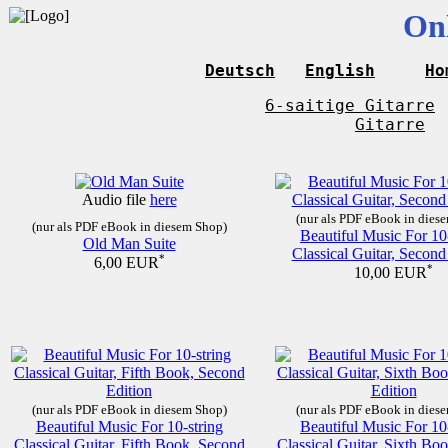
Onl
Deutsch
English
Ho
6-saitige Gitarre
Gitarre
Audio file
here
(nur als PDF eBook in dies
(nur als PDF eBook in diesem Shop)
Beautiful Music For 10
Old Man Suite
Classical Guitar, Second
*
6,00 EUR
*
10,00 EUR
(nur als PDF eBook in diesem Shop)
(nur als PDF eBook in dies
Beautiful Music For 10-string
Beautiful Music For 10
Classical Guitar, Fifth Book, Second
Classical Guitar, Sixth Bo