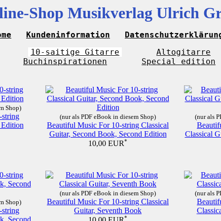
ine-Shop Musikverlag Ulrich G
ome
Kundeninformation
Datenschutzerklärun
10-saitige Gitarre
Altogitarre
Buchinspirationen
Special edition
em Shop)
-string
(nur als PDF eBook in diesem Shop)
(nur als 
 Edition
Beautiful Music For 10-string Classical
Beautif
Guitar, Second Book, Second Edition
Classical G
*
10,00 EUR
(nur als PDF eBook in diesem Shop)
(nur als 
Beautiful Music For 10-string Classical
Beautif
em Shop)
-string
Guitar, Seventh Book
Classic
ok, Second
*
10,00 EUR