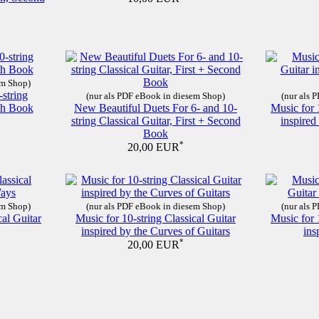
em Shop)
-string
(nur als PDF eBook in diesem Shop)
(nur als 
nth Book
New Beautiful Duets For 6- and 10-
Music for 
string Classical Guitar, First + Second
inspire
Book
*
20,00 EUR
em Shop)
(nur als PDF eBook in diesem Shop)
(nur als 
cal Guitar
Music for 10-string Classical Guitar
Music for 
inspired by the Curves of Guitars
ins
*
20,00 EUR