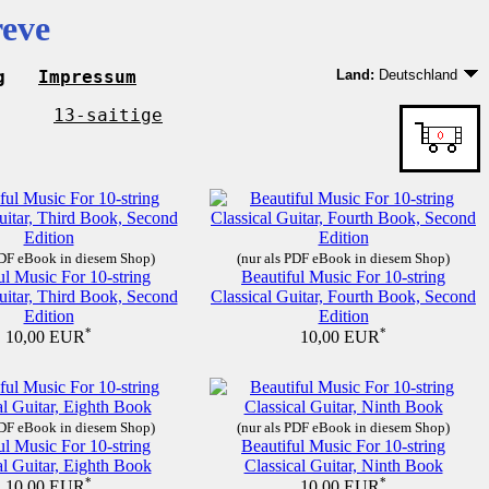
reve
g
Impressum
Land:
Deutschland
Deutschland
EU-Land außer Deut
13-saitige
Nicht-EU-Land
PDF eBook in diesem Shop)
(nur als PDF eBook in diesem Shop)
ul Music For 10-string
Beautiful Music For 10-string
uitar, Third Book, Second
Classical Guitar, Fourth Book, Second
Edition
Edition
*
*
10,00 EUR
10,00 EUR
PDF eBook in diesem Shop)
(nur als PDF eBook in diesem Shop)
ul Music For 10-string
Beautiful Music For 10-string
al Guitar, Eighth Book
Classical Guitar, Ninth Book
*
*
10,00 EUR
10,00 EUR