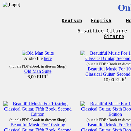
Onl
Deutsch
English
H
6-saitige Gitarre
Gitarre
Audio file
here
(nur als PDF eBook in dies
(nur als PDF eBook in diesem Shop)
Beautiful Music For 10
Old Man Suite
Classical Guitar, Second
*
6,00 EUR
*
10,00 EUR
(nur als PDF eBook in diesem Shop)
(nur als PDF eBook in dies
Beautiful Music For 10-string
Beautiful Music For 10
Classical Guitar, Fifth Book, Second
Classical Guitar, Sixth Bo